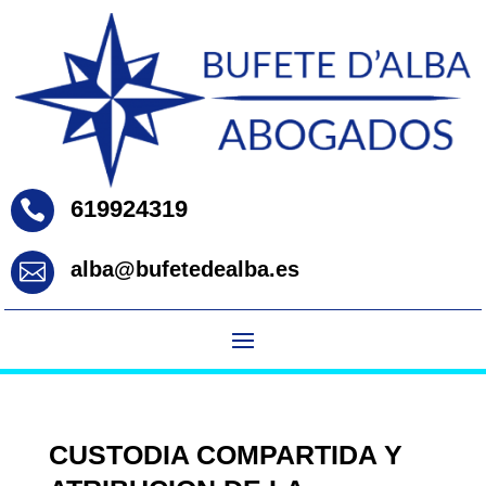
619924319

alba@bufetedealba.es

CUSTODIA COMPARTIDA Y