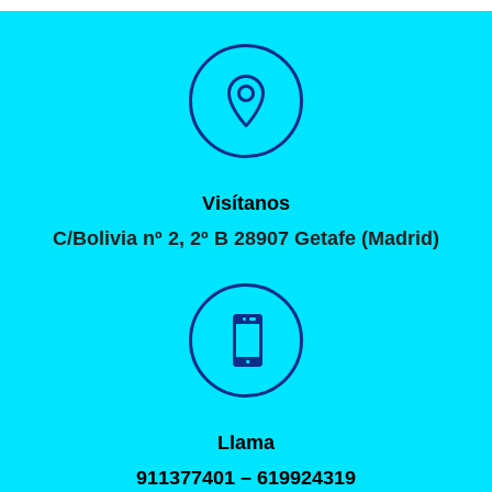

Visítanos
C/Bolivia nº 2, 2º B 28907 Getafe (Madrid)

Llama
911377401 – 619924319