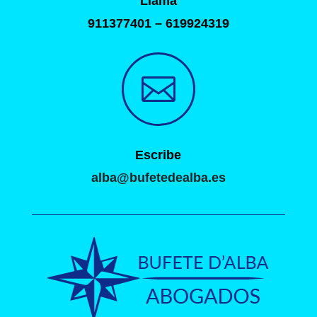
Llama
911377401 – 619924319

Escribe
alba@bufetedealba.es