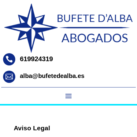
619924319

alba@bufetedealba.es

Aviso Legal