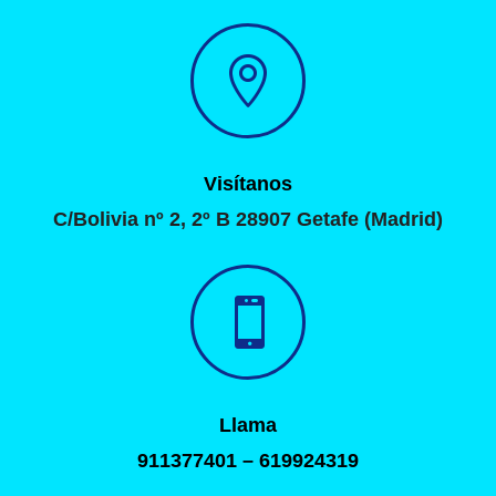

Visítanos
C/Bolivia nº 2, 2º B 28907 Getafe (Madrid)

Llama
911377401 – 619924319