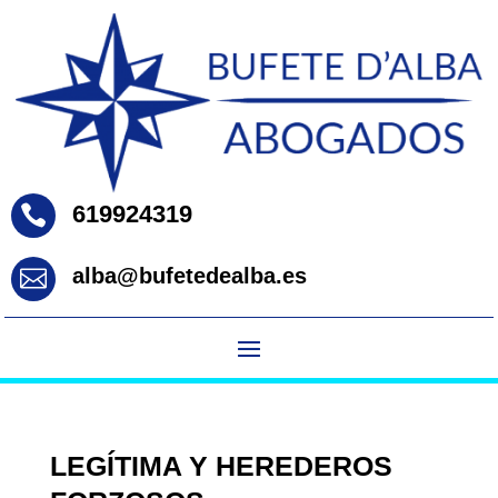
619924319

alba@bufetedealba.es

LEGÍTIMA Y HEREDEROS