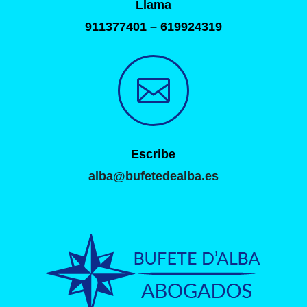
Llama
911377401 – 619924319

Escribe
alba@bufetedealba.es