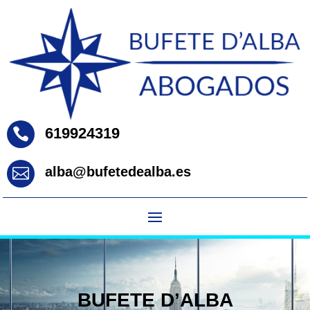
619924319

alba@bufetedealba.es

BUFETE D’ALBA